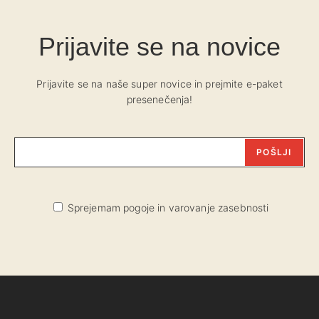
strani
na
izdelka
str
Prijavite se na novice
izd
Prijavite se na naše super novice in prejmite e-paket
presenečenja!
Sprejemam pogoje in varovanje zasebnosti