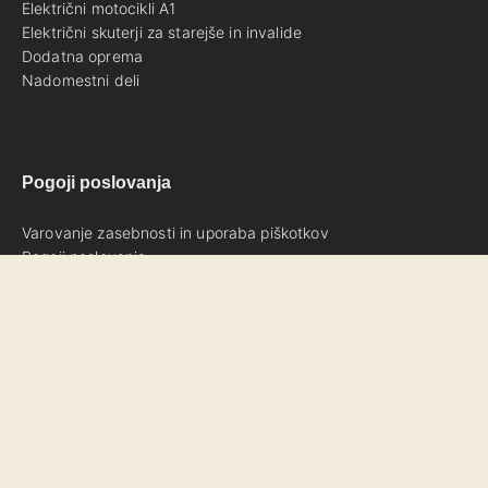
Električni motocikli A1
Električni skuterji za starejše in invalide
Dodatna oprema
Nadomestni deli
Pogoji poslovanja
Varovanje zasebnosti in uporaba piškotkov
Pogoji poslovanja
© 2026 Zavorni disk 120 mm za skiro Xiaomi Pro, Pro 2, Pro
3 - ESKUTER.si
Oblikovanje spletnih strani
,
izdelava spletnih strani
,
izdelava
spletne trgovine
,
seo optimizacija
neagencija.si