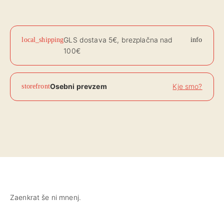
Xiaomi
Pro,
Pro
GLS dostava 5€, brezplačna nad
local_shipping
info
2,
100€
Pro
3
količina
Osebni prevzem
Kje smo?
storefront
Zaenkrat še ni mnenj.