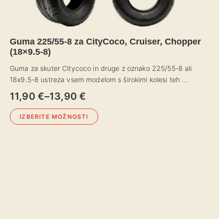
Guma 225/55-8 za CityCoco, Cruiser, Chopper
Gu
(18×9.5-8)
(g
Guma za skuter Citycoco in druge z oznako 225/55-8 ali
Gum
18x9.5-8 ustreza vsem modelom s širokimi kolesi teh ...
Ni
...
11,90
€
–
13,90
€
Cenovni
1
razpon:
C
IZBERITE MOŽNOSTI
od
r
Ta
11,90 €
o
izdelek
Ta
do
11
ima
izd
13,90 €
d
več
im
1
različic.
ve
Možnosti
raz
lahko
Mo
izberete
lah
na
izb